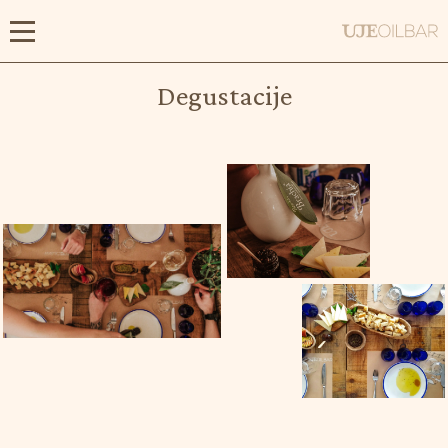
CRO
Početna stranica
Degustacije
Tratamenat
Degustacije
Galerija