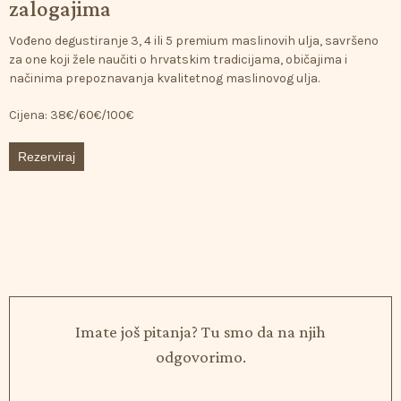
zalogajima
Vođeno
degustiranje
3,
4
ili
5
premium
maslinovih
ulja,
savršeno
za
one
koji
žele
naučiti
o
hrvatskim
tradicijama,
običajima
i
načinima
prepoznavanja
kvalitetnog
maslinovog
ulja.
Cijena:
38€/60€/100€
Rezerviraj
Imate još pitanja? Tu smo da na njih
odgovorimo.