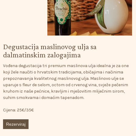
Degustacija
maslinovog
ulja
sa
dalmatinskim
zalogajima
Vođena
degustacija
tri
premium
maslinova
ulja
idealna
je
za
one
koji
žele
naučiti
o
hrvatskim
tradicijama,
običajima
i
načinima
prepoznavanja
kvalitetnog
maslinovog
ulja.
Maslinovo
ulje
se
uparuje
s
fleur
de
selom,
octom
od
crvenog
vina,
svježe
pečenim
kruhom
iz
naše
pećnice,
kravljim
i
mješovitim
mliječnim
sirom,
suhim
smokvama
i
domaćim
tapenadom.
Cijena:
25€/35€
Rezerviraj