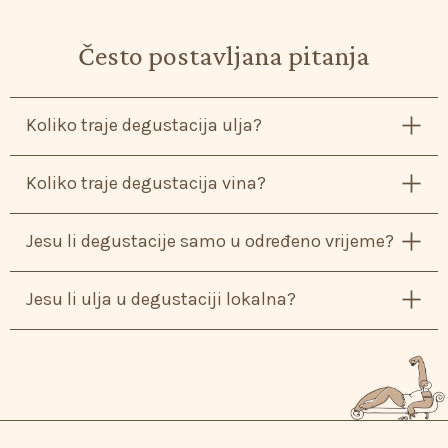
Često postavljana pitanja
Koliko traje degustacija ulja?
Otprilike 45 minuta.
Koliko traje degustacija vina?
Otrpilike 60 minuta.
Jesu li degustacije samo u određeno vrijeme?
Ne, održavaju se prema dogovoru i raspoloživosti,
Jesu li ulja u degustaciji lokalna?
svaki dan od 11 do 17h.
Da, dalmatinska i istarska.