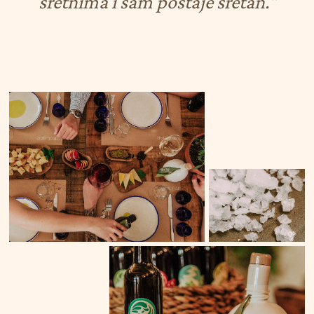
sretnima
i
sam
postaje
sretan."