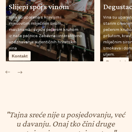
Slijepi spoj s vinom
Degustac
Vina su uparena s kravljim i
Vina su uparena
mješovitim mliječnim sirom,
starim crvenim
maslinama i svježe pečenim kruhom
pečenim kruhom
iz naše pećnice. Zabavno i interaktivno
pršutom, kravlj
upoznavanje autentičnih hrvatskih
mliječnim sir
vina
smokava i dom
uljem.
Kontakt
Rezerviraj
"Tajna
sreće
nije
u
posjedovanju,
već
u
davanju.
Onaj
tko
čini
druge